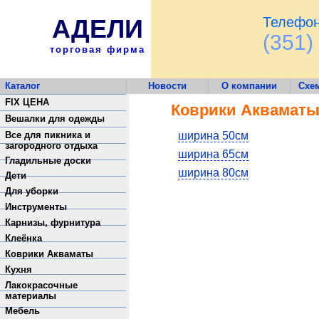
АДЕЛИ
Телефон
(351)
торговая фирма
Каталог
Новости
О компании
Схе
Обратная связь
FIX ЦЕНА
Коврики Аквамат
Вешалки для одежды
Все для пикника и
ширина 50см
загородного отдыха
ширина 65см
Гладильные доски
ширина 80см
Дети
Для уборки
Инструменты
Карнизы, фурнитура
Клеёнка
Коврики Акваматы
Кухня
Лакокрасочные
материалы
Мебель