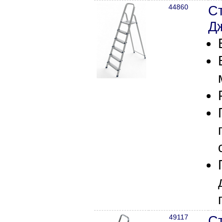
44860
С
Д
49117
С