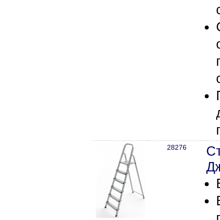
28276
С
Д