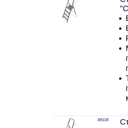
"С
49118
С