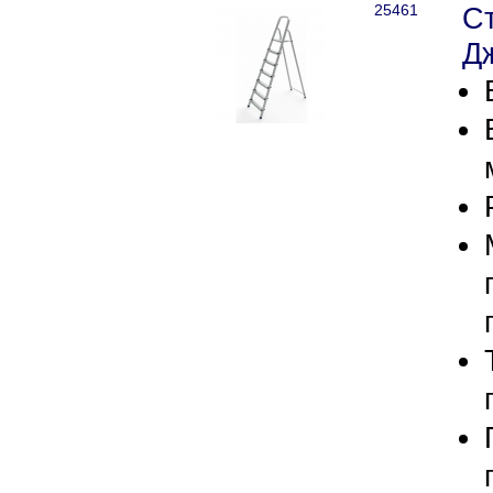
25461
С
Д