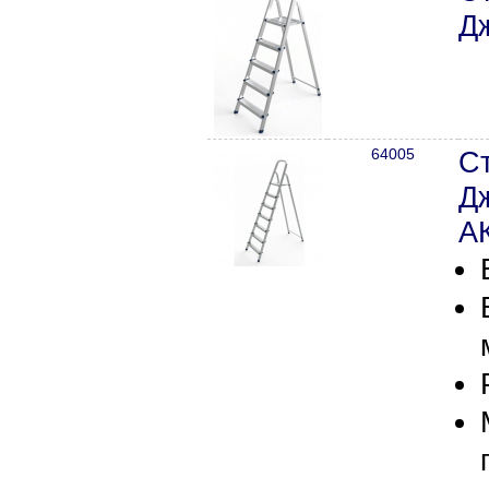
Д
64005
С
Д
А