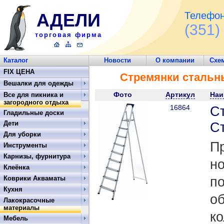
АДЕЛИ
Телефон
(351)
торговая фирма
Каталог
Новости
О компании
Схе
Обратная связь
FIX ЦЕНА
Стремянки стальн
Вешалки для одежды
Фото
Артикул
Наи
Все для пикника и
загородного отдыха
16864
С
Гладильные доски
Дети
Ст
Для уборки
П
Инструменты
Карнизы, фурнитура
но
Клеёнка
по
Коврики Акваматы
Кухня
о
Лакокрасочные
материалы
к
Мебель