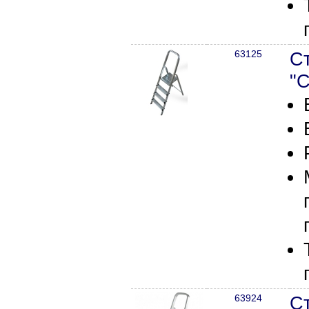
63125
С
"С
63924
С