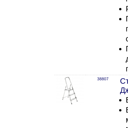
38807
С
Д