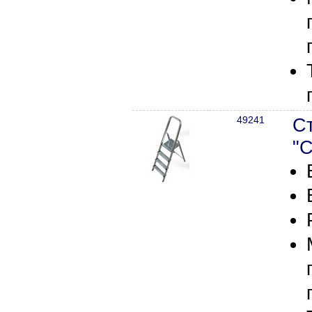
49241
С
"С