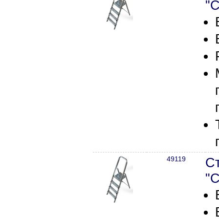
"С
49119
С
"С