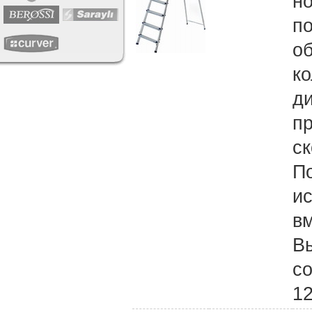
но
по
о
к
ди
п
с
П
и
вм
В
со
12