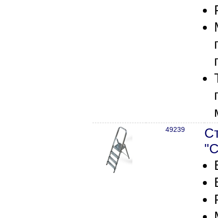
49239
С
"С