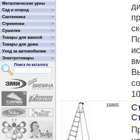
Металлические урны
ди
Сад и огород
п
Сантехника
Стремянки
с
Сушилки
П
Товары для ванной
Товары для дома
и
Уход за автомобилем
Электротовары
вм
Поиск по каталогу
В
со
10
16865
С
С
П