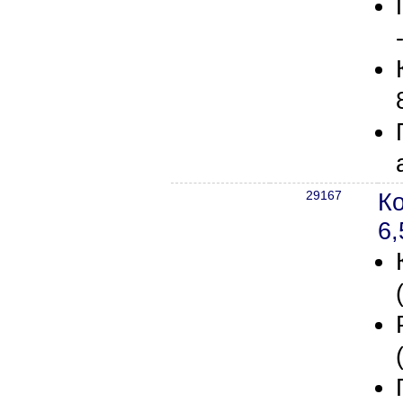
29167
К
6,