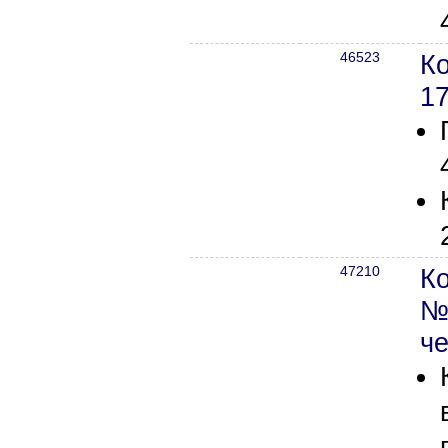
46523
К
1
47210
К
№
ч