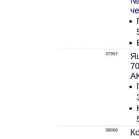
№
ч
37997
Я
70
А
38060
К