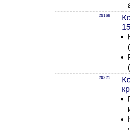
29168
К
15
29321
Ко
кр