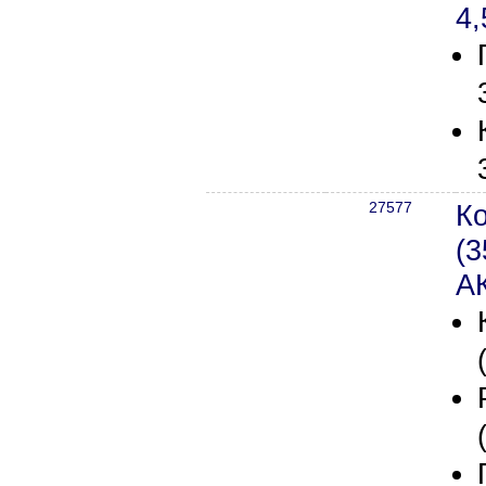
4,
27577
К
(3
А