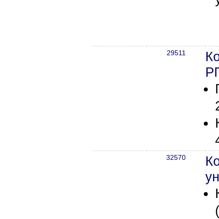
29511
К
Р
32570
К
ун