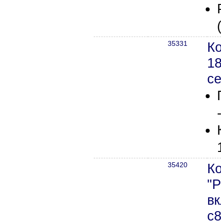
35331
К
1
с
35420
К
"Р
в
с8