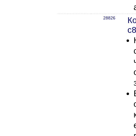
28826
К
с