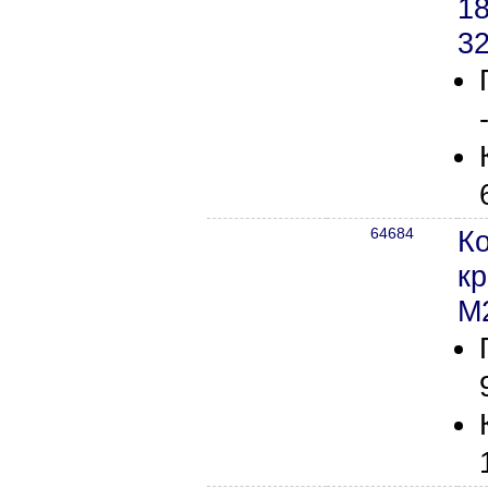
18
3
64684
Ко
к
М