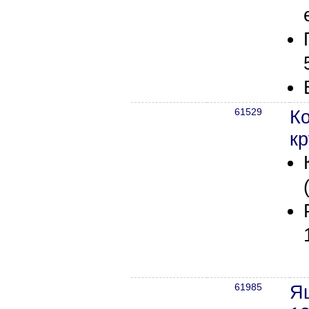
61529
Ко
кр
61985
Я