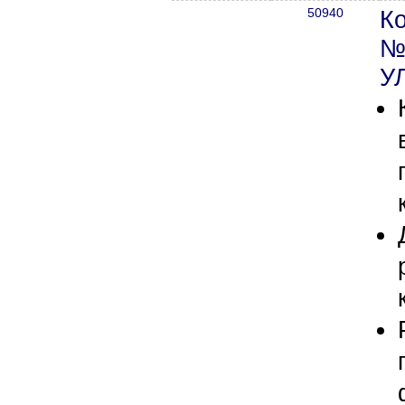
50940
К
№6
У