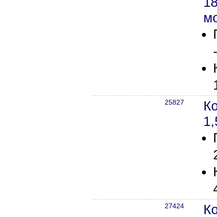
1
м
25827
К
1,
27424
К