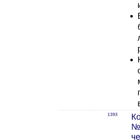
1393
К
№
че