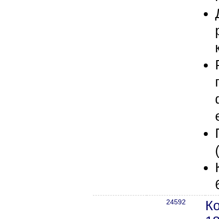
24592
К