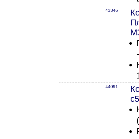
43346
К
П
М
44091
Ко
с5