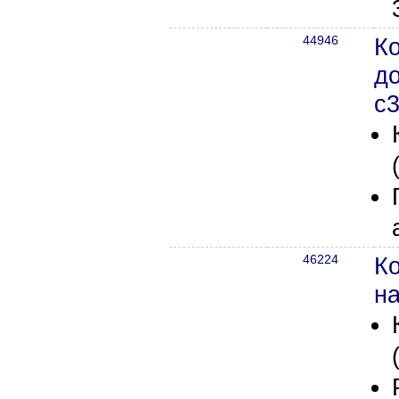
44946
Ко
д
с3
46224
К
на