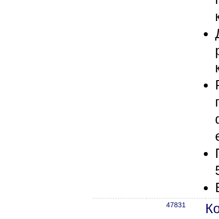
47831
К