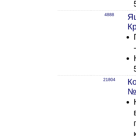
4888
Я
К
21804
К
№