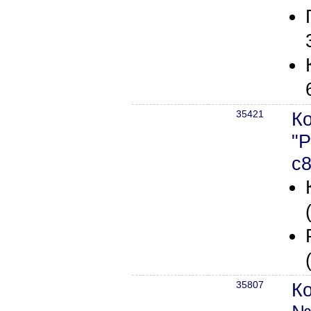
35421
К
"
с8
35807
К