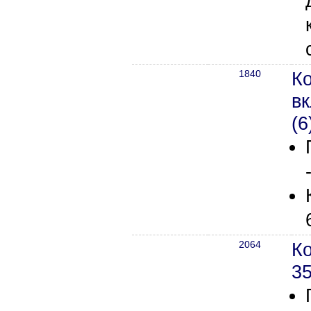
1840
Ко
в
(6
2064
К
3