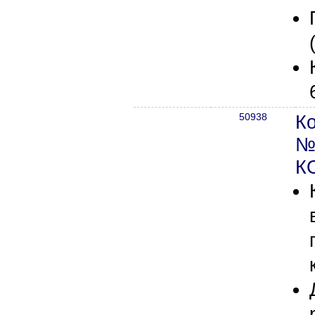
50938
К
№
К