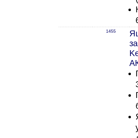
1455
Я
з
Ke
А