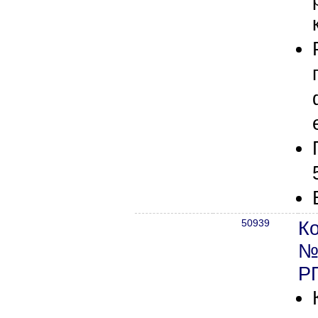
50939
К
№
Р