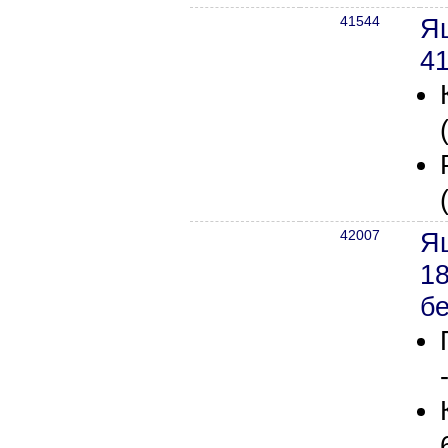
41544
Я
41
42007
Я
18
бе