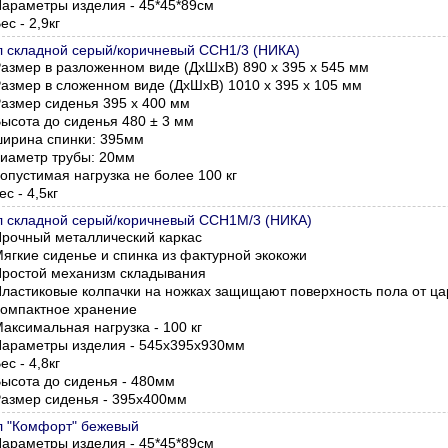
араметры изделия - 45*45*89см
ес - 2,9кг
л складной серый/коричневый ССН1/3 (НИКА)
азмер в разложенном виде (ДхШхВ) 890 х 395 х 545 мм
азмер в сложенном виде (ДхШхВ) 1010 х 395 х 105 мм
азмер сиденья 395 х 400 мм
ысота до сиденья 480 ± 3 мм
ирина спинки: 395мм
иаметр трубы: 20мм
опустимая нагрузка не более 100 кг
ес - 4,5кг
л складной серый/коричневый ССН1М/3 (НИКА)
рочный металлический каркас
ягкие сиденье и спинка из фактурной экокожи
ростой механизм складывания
ластиковые колпачки на ножках защищают поверхность пола от ц
омпактное хранение
аксимальная нагрузка - 100 кг
араметры изделия - 545х395х930мм
ес - 4,8кг
ысота до сиденья - 480мм
азмер сиденья - 395х400мм
л "Комфорт" бежевый
араметры изделия - 45*45*89см