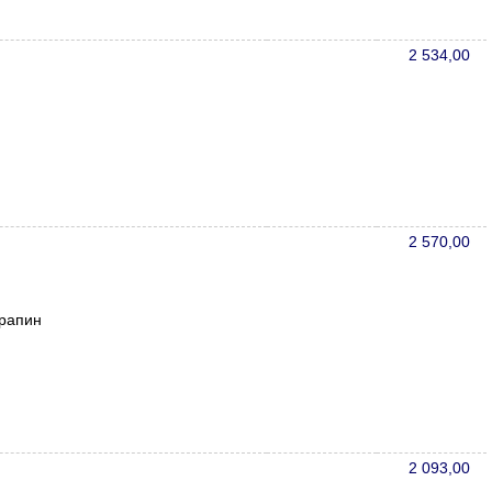
2 534,00
2 570,00
арапин
2 093,00