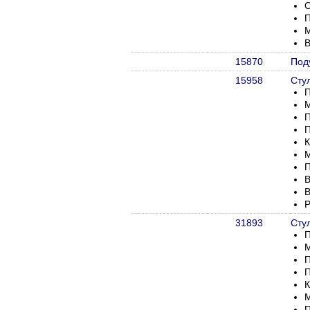
О
П
М
В
15870
Под
15958
Сту
П
М
П
П
К
М
П
В
В
Р
31893
Сту
П
М
П
П
К
М
П