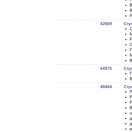
В
В
Р
42669
Сту
С
М
Р
О
П
М
В
44975
Сту
П
В
48464
Сту
Р
Р
Р
В
ш
д
д
в