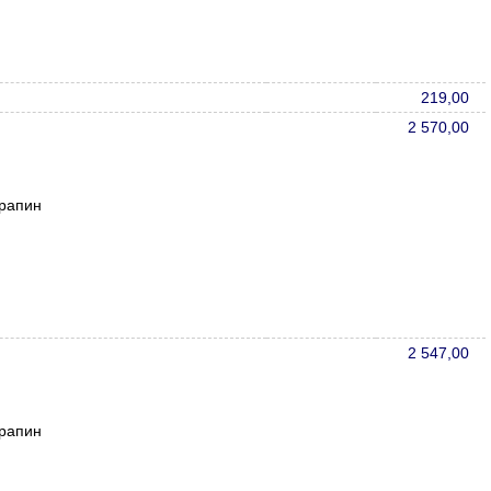
219,00
2 570,00
арапин
2 547,00
арапин