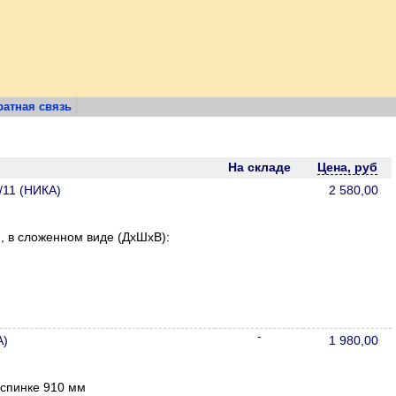
атная связь
На складе
Цена, руб
/11 (НИКА)
2 580,00
, в сложенном виде (ДхШхВ):
-
А)
1 980,00
 спинке 910 мм