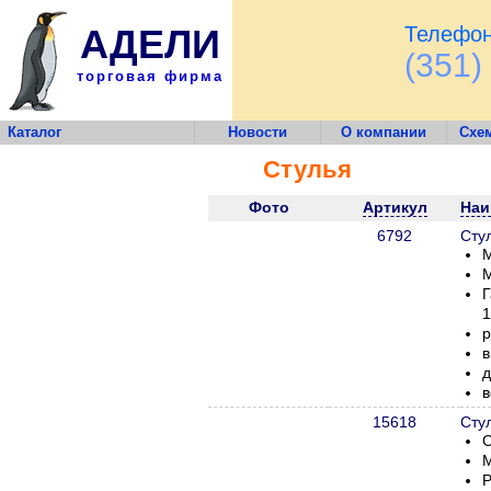
АДЕЛИ
Телефон
(351)
торговая фирма
Каталог
Новости
О компании
Схе
Стулья
Фото
Артикул
Наи
6792
Сту
М
М
Г
р
в
д
в
15618
Сту
С
М
Р