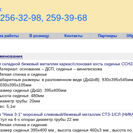
:
256-32-98, 259-39-68
ма работы
В розницу
Контакты
Партнеры
Обр
менование
л складной бежевый металлик каркас/слоновая кость сиденье ССН2
атериал: основание – ДСП, сиденья – винилискожа
ягкая спинка и сиденье
абаритные размеры: в разложенном виде (ДхШхВ): 930х395х545мм
1030х395х105мм
азмер сиденья (ДхШ): 395х400мм
ысота сиденья: 480мм
иаметр трубы: 20мм
ес: 5,1кг
л "Ника 3-1" морозный сливовый/бежевый металлик СТ3-1/СЛ (НИК
тул на 4-х опорах диаметр трубы 22 мм
ягкая спинка и сидение
азмер сиденья 395х400 мм., высота сиденья 460±3 мм., высота по