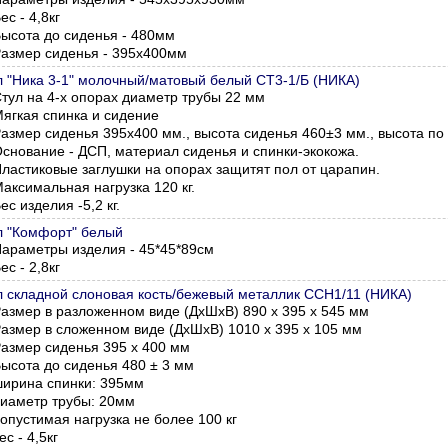
ес - 4,8кг
ысота до сиденья -
480мм
азмер сиденья -
395х400мм
л "Ника 3-1" молочный/матовый белый СТ3-1/Б (НИКА)
тул на 4-х опорах диаметр трубы 22 мм
ягкая спинка и сидение
азмер сиденья 395х400 мм., высота сиденья 460±3 мм., высота по
снование - ДСП, материал сиденья и спинки-экокожа.
ластиковые заглушки на опорах защитят пол от царапин.
аксимальная нагрузка 120 кг.
ес изделия -5,2 кг.
л "Комфорт" белый
араметры изделия - 45*45*89см
ес - 2,8кг
л складной слоновая кость/бежевый металлик ССН1/11 (НИКА)
азмер в разложенном виде (ДхШхВ) 890 х 395 х 545 мм
азмер в сложенном виде (ДхШхВ) 1010 х 395 х 105 мм
азмер сиденья 395 х 400 мм
ысота до сиденья 480 ± 3 мм
ирина спинки: 395мм
иаметр трубы: 20мм
опустимая нагрузка не более 100 кг
ес - 4,5кг