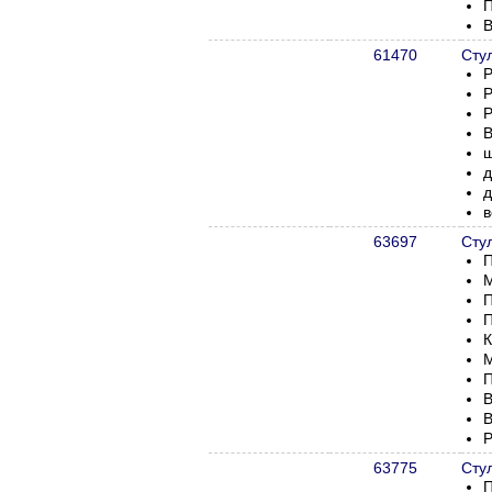
П
В
61470
Сту
Р
Р
Р
В
ш
д
д
в
63697
Сту
П
М
П
П
К
М
П
В
В
Р
63775
Сту
П