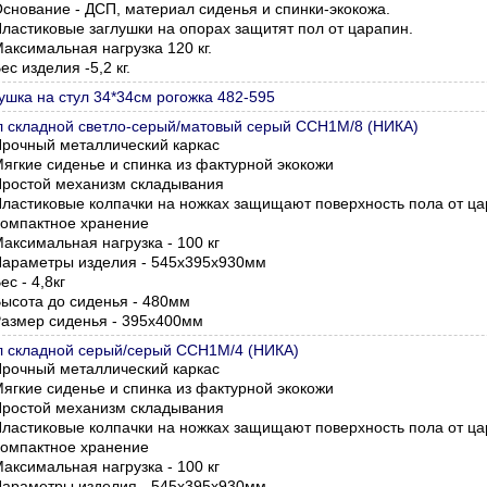
снование - ДСП, материал сиденья и спинки-экокожа.
ластиковые заглушки на опорах защитят пол от царапин.
аксимальная нагрузка 120 кг.
ес изделия -5,2 кг.
ушка на стул 34*34см рогожка 482-595
л складной светло-серый/матовый серый ССН1М/8 (НИКА)
рочный металлический каркас
ягкие сиденье и спинка из фактурной экокожи
ростой механизм складывания
ластиковые колпачки на ножках защищают поверхность пола от ц
омпактное хранение
аксимальная нагрузка - 100 кг
араметры изделия - 545х395х930мм
ес - 4,8кг
ысота до сиденья - 480мм
азмер сиденья - 395х400мм
л складной серый/серый ССН1М/4 (НИКА)
рочный металлический каркас
ягкие сиденье и спинка из фактурной экокожи
ростой механизм складывания
ластиковые колпачки на ножках защищают поверхность пола от ц
омпактное хранение
аксимальная нагрузка - 100 кг
араметры изделия -
545х395х930мм