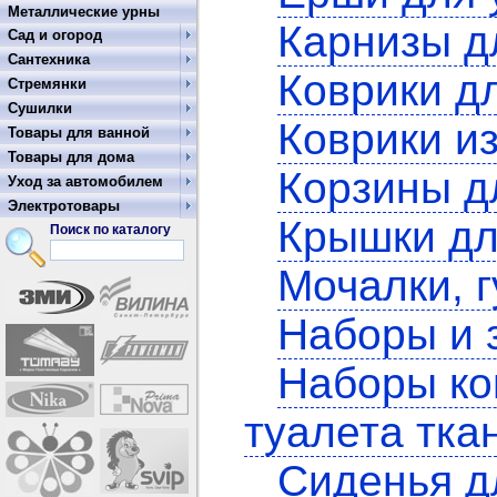
Металлические урны
Карнизы д
Сад и огород
Сантехника
Коврики д
Стремянки
Сушилки
Коврики и
Товары для ванной
Товары для дома
Корзины д
Уход за автомобилем
Электротовары
Крышки дл
Поиск по каталогу
Мочалки, 
Наборы и 
Наборы ко
туалета тка
Сиденья д