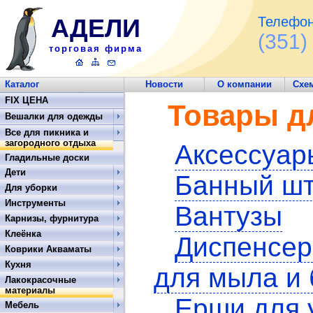
АДЕЛИ
Телефон
(351)
торговая фирма
Каталог
Новости
О компании
Схе
Обратная связь
FIX ЦЕНА
Товары д
Вешалки для одежды
Все для пикника и
загородного отдыха
Аксессуар
Гладильные доски
Дети
Банный шт
Для уборки
Инструменты
Вантузы
Карнизы, фурнитура
Клеёнка
Диспенсер
Коврики Акваматы
Кухня
для мыла и 
Лакокрасочные
материалы
Ерши для 
Мебель