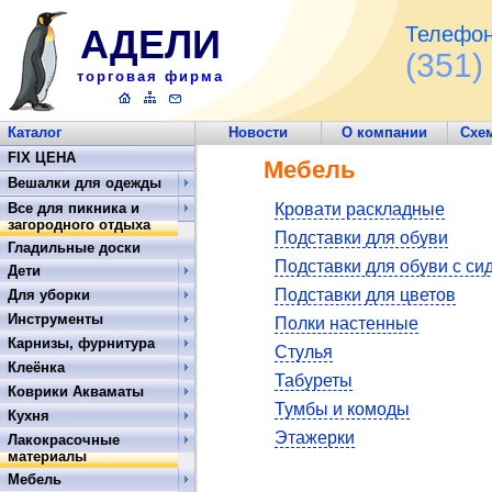
АДЕЛИ
Телефон
(351)
торговая фирма
Каталог
Новости
О компании
Схе
Обратная связь
FIX ЦЕНА
Мебель
Вешалки для одежды
Все для пикника и
Кровати раскладные
загородного отдыха
Подставки для обуви
Гладильные доски
Подставки для обуви с си
Дети
Подставки для цветов
Для уборки
Инструменты
Полки настенные
Карнизы, фурнитура
Стулья
Клеёнка
Табуреты
Коврики Акваматы
Тумбы и комоды
Кухня
Этажерки
Лакокрасочные
материалы
Мебель