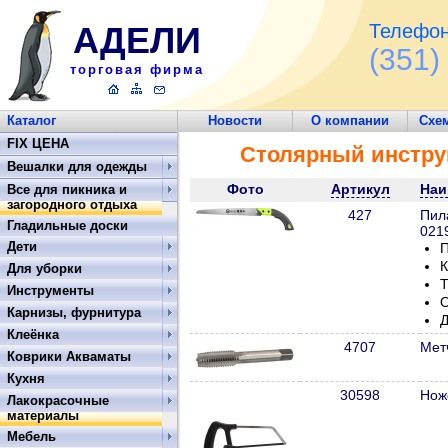
АДЕЛИ
Телефон
(351)
торговая фирма
Каталог
Новости
О компании
Схе
Обратная связь
FIX ЦЕНА
Столярный инстру
Вешалки для одежды
Фото
Артикул
Наи
Все для пикника и
загородного отдыха
427
Пил
Гладильные доски
021
Дети
П
К
Для уборки
Т
Инструменты
О
Карнизы, фурнитура
Д
Клеёнка
4707
Мет
Коврики Акваматы
Кухня
30598
Нож
Лакокрасочные
материалы
Мебель