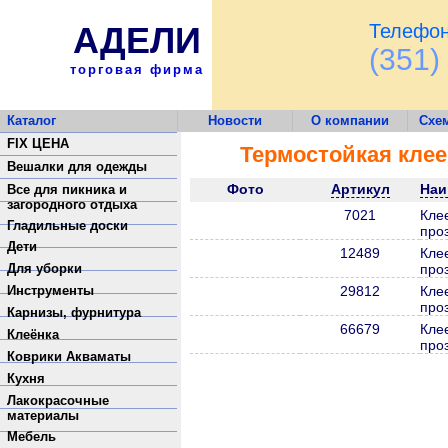
АДЕЛИ
Телефон
(351)
торговая фирма
Каталог
Новости
О компании
Схе
Обратная связь
FIX ЦЕНА
Термостойкая клее
Вешалки для одежды
Фото
Артикул
Наи
Все для пикника и
загородного отдыха
7021
Кле
Гладильные доски
про
Дети
12489
Кле
Для уборки
про
Инструменты
29812
Кле
про
Карнизы, фурнитура
66679
Кле
Клеёнка
про
Коврики Акваматы
Кухня
Лакокрасочные
материалы
Мебель