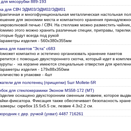
 для мясорубки 889-193
ка для СВЧ ЭДМ03/ЭДМ02/ЭДМ01
рактичная и многофункциональная металлическая настольная полк
ешение для экономии места и компактного хранения принадлежнос
икроволновой печью / СВЧ. На стеллаже можно разместить чайник,
омимо этого можно хранить различные специи, приправы, тарелки
оторые будут всегда под рукой
араметры изделия -
560х380х355мм
ина для пакетов "Эста" с683
оможет компактно и эстетично организовать хранение пакетов
репится с помощью двухстороннего скотча, который идет в компле
урупы - на корзине имеются специальные отверстия для креплени
араметры изделия -
179x88x350мм
оличество в упаковке - 4шт
жатели для полотенец (прищепки) 5шт Mollete-5R
ебок для стеклокерамики Эконом MS58-172 (МТ)
зделие оснащено двухсторонним сменным лезвием, которое выдви
айки-фиксатора. Фиксация также обеспечивает безопасность хран
азмеры: скребок 15.5х5.5 см, лезвие 4.3х2.2 см.
ородник с дер. ручкой (ухват) 4487 716261