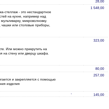
28,00
1 548,00
а-стеллаж - это нестандартное
тей на кухне, например над
 мультиварку, микроволновку.
, чашки или столовые приборы,
323,00
кте. Или можно прикрутить на
я на стену или дверцу шкафа.
80,00
257,00
гается и закрепляется с помощью
ения изделия
-
145,00