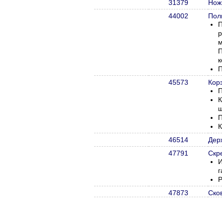
31379
Нож
44002
Пол
П
р
м
П
к
П
45573
Корз
П
К
ш
П
К
46514
Дер
47791
Скр
И
г
Р
47873
Сков