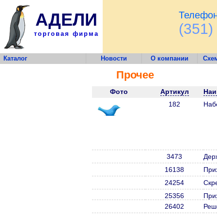
АДЕЛИ
Телефон
(351)
торговая фирма
Каталог
Новости
О компании
Схе
Прочее
Фото
Артикул
Наи
182
Наб
3473
Дер
16138
При
24254
Скр
25356
При
26402
Реш