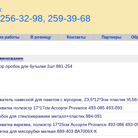
:
256-32-98, 259-39-68
ма работы
В розницу
Контакты
Партнеры
Обр
менование
ор пробок для бутылки 2шт 881-254
жатель навесной для пакетов с мусором, 23,5*12*3см пластик VL58
хватка полиэстр 17*17см Ассорти Provance 493-085 493-093
ебок для стеклокерамики металл+пластик 884-091
хватка-варежка, полиэстр 17*25см Ассорти Provance 493-086 493-0
етка для мясорубки мелкая 889-403 ВА7006Х-К