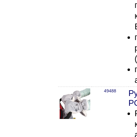
49488
Ру
Р