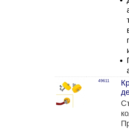
49611
Кр
де
С
ко
П