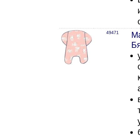
49471
М
Бя