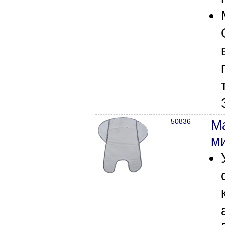
50836
М
м