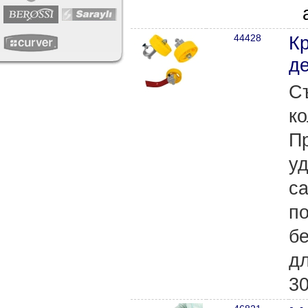
44428
Кр
де
С
ко
П
у
са
по
бе
дл
3