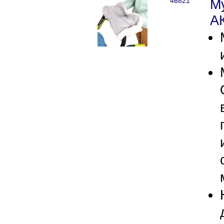
46821
М
А