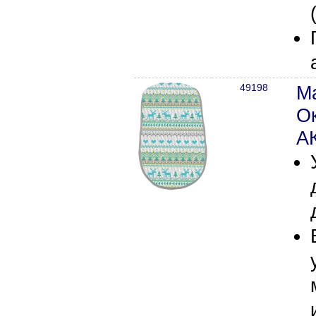
49198
Ма
Ок
А