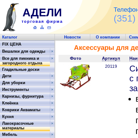
АДЕЛИ
Телефон
(351)
торговая фирма
Каталог
Новости
О компании
Схе
Обратная связь
FIX ЦЕНА
Аксессуары для де
Вешалки для одежды
Фото
Артикул
Наи
Все для пикника и
загородного отдыха
20119
С
Гладильные доски
Дети
с 
Для уборки
за
Инструменты
Карнизы, фурнитура
Клеёнка
Коврики Акваматы
Кухня
Лакокрасочные
материалы
Мебель