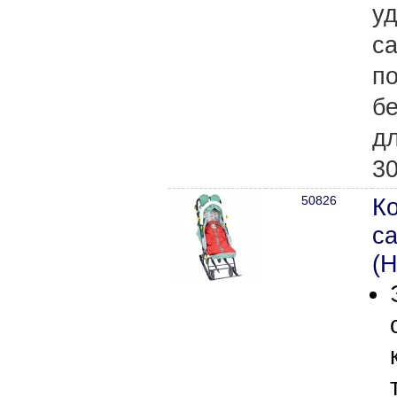
у
са
по
бе
дл
3
50826
К
са
(