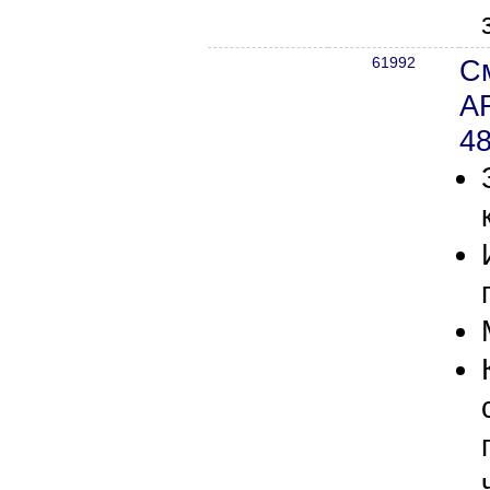
61992
С
A
4