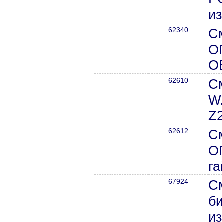
из
62340
С
О
О
62610
С
W.
Z
62612
С
О
га
67924
См
би
из