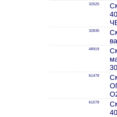
32525
С
40
Ч
32830
С
ва
48919
С
ма
30
61478
С
О
О
61578
С
40