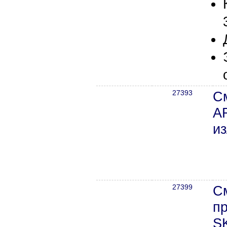
27393
С
A
из
27399
С
п
SK