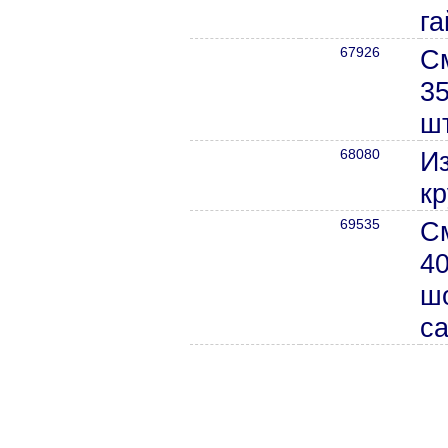
г
67926
С
3
ш
68080
И
кр
69535
С
40
ш
с