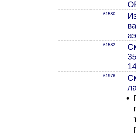
О
61580
И
ва
а
61582
С
3
1
61976
См
ла