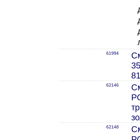
61994
С
35
8
62146
С
P
тр
зо
62148
С
P