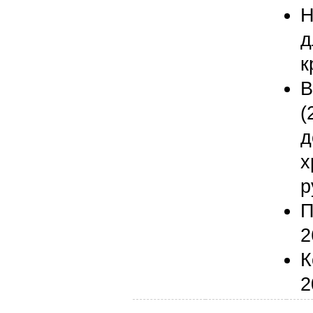
Н
д
к
В
(
д
х
р
П
2
К
2