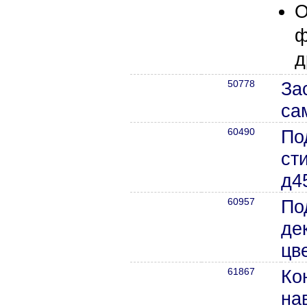
О
ф
д
50778
За
са
60490
По
ст
д4
60957
По
де
цв
61867
Ко
на