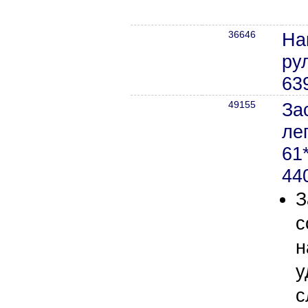
36646
На
ру
63
49155
За
ле
61
44
З
с
н
у
с