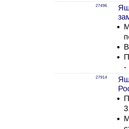
27496
Ящ
за
М
п
В
П
-
27914
Ящ
Ро
П
3
М
с