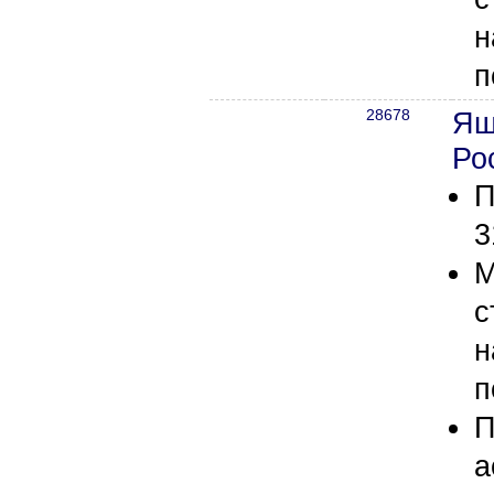
н
п
28678
Ящ
Ро
П
3
М
с
н
п
П
а