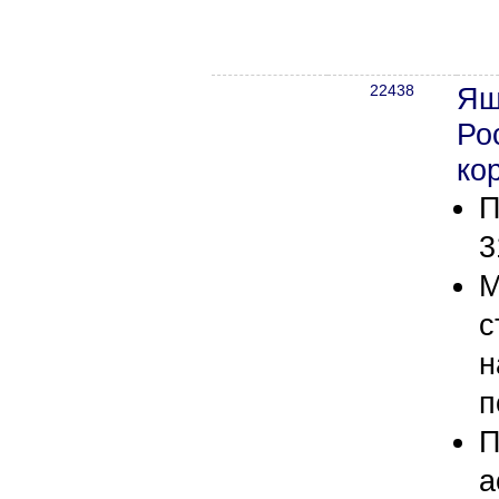
22438
Ящ
Ро
ко
П
3
М
с
н
п
П
а