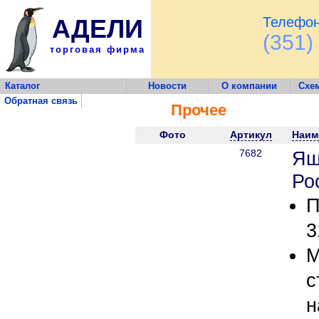
АДЕЛИ
Телефон
(351)
торговая фирма
Каталог
Новости
О компании
Схе
Обратная связь
Прочее
Фото
Артикул
Наим
7682
Ящ
Ро
П
3
М
с
н