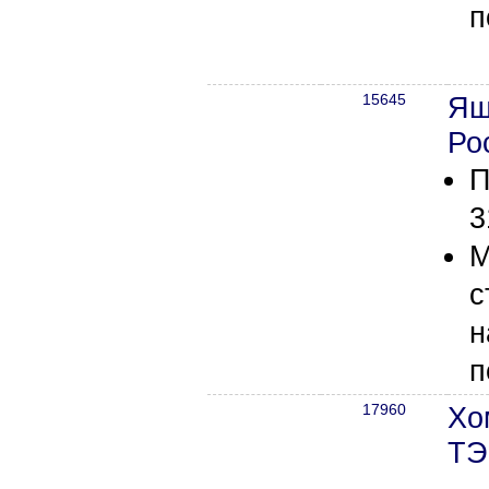
п
15645
Ящ
Ро
П
3
М
с
н
п
17960
Хо
ТЭ