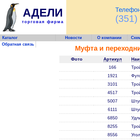
АДЕЛИ
Телефон
(351)
торговая фирма
Каталог
Новости
О компании
Схе
Обратная связь
Муфта и переходн
Фото
Артикул
Наи
166
Тро
1921
Фут
3101
Тро
4517
Тро
5007
Шту
6111
Шту
6850
Удли
8255
Тро
8556
Уго