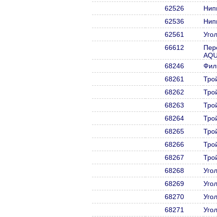
62526
Нип
62536
Нип
62561
Уго
66612
Пер
AQU
68246
Фил
68261
Тро
68262
Тро
68263
Тро
68264
Тро
68265
Тро
68266
Тро
68267
Тро
68268
Уго
68269
Уго
68270
Уго
68271
Уго