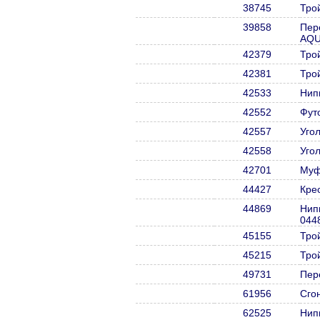
38745
Тро
39858
Пер
AQU
42379
Тро
42381
Тро
42533
Нип
42552
Фут
42557
Уго
42558
Уго
42701
Муф
44427
Кре
44869
Нип
044
45155
Тро
45215
Тро
49731
Пер
61956
Сго
62525
Нип