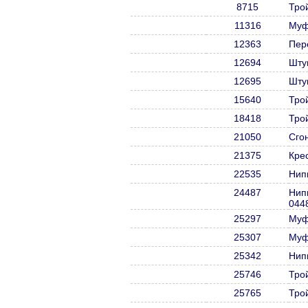
8715
Тро
11316
Муф
12363
Пер
12694
Шту
12695
Шту
15640
Тро
18418
Тро
21050
Сго
21375
Кре
22535
Нип
24487
Нип
044
25297
Муф
25307
Муф
25342
Нип
25746
Тро
25765
Тро