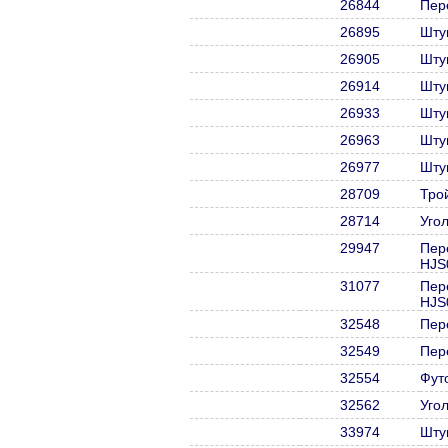
26844
Пер
26895
Шту
26905
Шту
26914
Шту
26933
Шту
26963
Шту
26977
Шту
28709
Тро
28714
Уго
29947
Пер
HJS
31077
Пер
HJS
32548
Пер
32549
Пер
32554
Фут
32562
Уго
33974
Шту