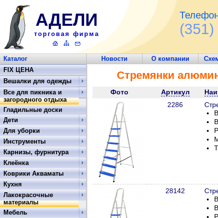
АДЕЛИ
Телефон
(351)
торговая фирма
Каталог
Новости
О компании
Схе
FIX ЦЕНА
Стремянки алюми
Вешалки для одежды
Фото
Артикул
Наи
Все для пикника и
загородного отдыха
2286
Стр
Гладильные доски
В
Дети
В
Р
Для уборки
М
Инструменты
Т
Карнизы, фурнитура
Клеёнка
Коврики Акваматы
Кухня
28142
Стр
Лакокрасочные
В
материалы
В
Мебель
Р