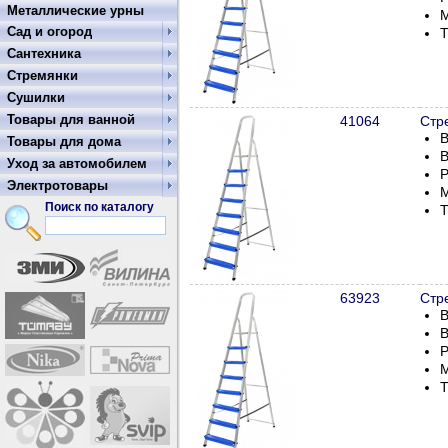
Металлические урны
М
Сад и огород
Т
Сантехника
Стремянки
Сушилки
Товары для ванной
41064
Стр
В
Товары для дома
В
Уход за автомобилем
Р
Электротовары
М
Поиск по каталогу
Т
63923
Стр
В
В
Р
М
Т