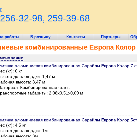
:
256-32-98, 259-39-68
ма работы
В розницу
Контакты
Партнеры
Обр
ниевые комбинированные Европа Колор
менование
емянка алюминиевая комбинированная Сарайлы Европа Колор 7 ст
ес (кг): 6 кг
ысота до площадки: 1,47 м
абочая высота: 3,47 м
атериал: Комбинированная сталь
ранспортные габариты:
2,08х0,51х0,09 м
емянка алюминиевая комбинированная Сарайлы Европа Колор 5ст
ес (кг): 4,5 кг
ысота до площадки: 1м
абочая высота: 3м