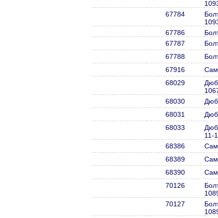
109
67784
Бол
109
67786
Бол
67787
Бол
67788
Бол
67916
Сам
68029
Дюб
106
68030
Дюб
68031
Дюб
68033
Дюб
11-
68386
Сам
68389
Сам
68390
Сам
70126
Бол
108
70127
Бол
108