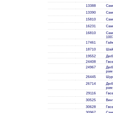
13388
Сам
13390
Сам
15810
Сам
16231
Сам
16810
Сам
100
17461
Гай
18710
Шай
19552
Дюб
24408
Гвоз
24967
Дюб
рам
26445
Шур
26714
Дюб
рам
29116
Гво
30525
Вин
30628
Гвоз
30967
Само