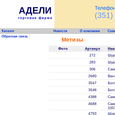
АДЕЛИ
Телефон
(351)
торговая фирма
Каталог
Новости
О компании
Схе
Обратная связь
Метизы
Фото
Артикул
Наи
272
Шур
283
Шур
306
Сам
2680
Вин
3547
Бол
3548
Бол
4388
Сам
4688
Сам
100
4793
Шур