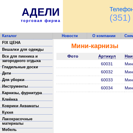
АДЕЛИ
Телефон
(351)
торговая фирма
Каталог
Новости
О компании
Схе
Обратная связь
FIX ЦЕНА
Мини-карнизы
Вешалки для одежды
Фото
Артикул
Наи
Все для пикника и
загородного отдыха
60031
Мин
Гладильные доски
60032
Мин
Дети
Для уборки
60033
Мин
Инструменты
60034
Мин
Карнизы, фурнитура
Клеёнка
Коврики Акваматы
Кухня
Лакокрасочные
материалы
Мебель